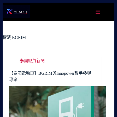
跳
至
主
要
內
容
標籤
BGRIM
泰國經貿新聞
【泰國電動車】BGRIM與Innopower聯手參與
專案