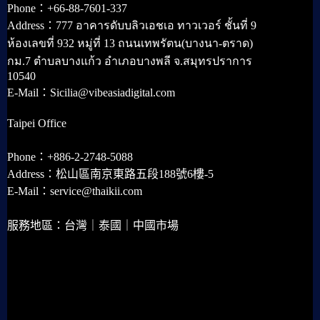
Phone：+66-88-7601-337
Address：777 อาคารดับบลิวเอชเอ ทาวเวอร์ ชั้นที่ 9
ห้องเลขที่ 932 หมู่ที่ 13 ถนนเทพรัตน(บางนา-ตราด)
กม.7 ตำบลบางแก้ว อำเภอบางพลี จ.สมุทรปราการ
10540
E-Mail：Sicilia@vibeasiadigital.com
Taipei Office
Phone：+886-2-2748-5088
Address：松山區南京東路五段188號6樓-5
E-Mail：service@thaikii.com
服務地區：台灣｜泰國｜中國市場