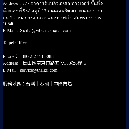
Address：777 อาคารดับบลิวเอชเอ ทาวเวอร์ ชั้นที่ 9
ห้องเลขที่ 932 หมู่ที่ 13 ถนนเทพรัตน(บางนา-ตราด)
กม.7 ตำบลบางแก้ว อำเภอบางพลี จ.สมุทรปราการ
10540
E-Mail：Sicilia@vibeasiadigital.com
Taipei Office
Phone：+886-2-2748-5088
Address：松山區南京東路五段188號6樓-5
E-Mail：service@thaikii.com
服務地區：台灣｜泰國｜中國市場