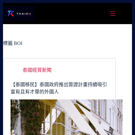
跳
至
主
要
內
容
標籤
BOI
泰國經貿新聞
【泰國移民】泰國政府推出簽證計畫持續吸引
富有且有才華的外國人