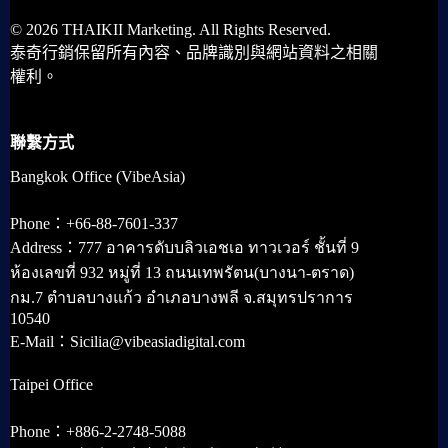
© 2026 THAIKII Marketing. All Rights Reserved.
泰奇行銷保留所有內容、品牌識別與網站資料之相關
權利。
聯繫方式
Bangkok Office (VibeAsia)
Phone：+66-88-7601-337
Address：777 อาคารดับบลิวเอชเอ ทาวเวอร์ ชั้นที่ 9
ห้องเลขที่ 932 หมู่ที่ 13 ถนนเทพรัตน(บางนา-ตราด)
กม.7 ตำบลบางแก้ว อำเภอบางพลี จ.สมุทรปราการ
10540
E-Mail：Sicilia@vibeasiadigital.com
Taipei Office
Phone：+886-2-2748-5088