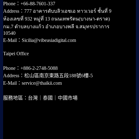
Phone：+66-88-7601-337
Address：777 อาคารดับบลิวเอชเอ ทาวเวอร์ ชั้นที่ 9
ห้องเลขที่ 932 หมู่ที่ 13 ถนนเทพรัตน(บางนา-ตราด)
กม.7 ตำบลบางแก้ว อำเภอบางพลี จ.สมุทรปราการ
10540
E-Mail：Sicilia@vibeasiadigital.com
Taipei Office
Phone：+886-2-2748-5088
Address：松山區南京東路五段188號6樓-5
E-Mail：service@thaikii.com
服務地區：台灣｜泰國｜中國市場