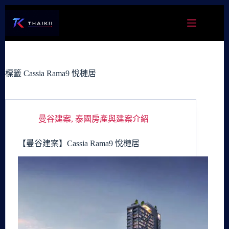
跳
至
主
要
內
容
標籤
Cassia Rama9 悅槤居
曼谷建案
,
泰國房產與建案介紹
【曼谷建案】Cassia Rama9 悅槤居