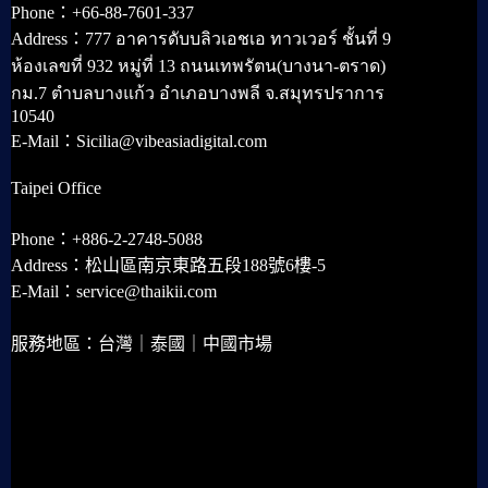
Phone：+66-88-7601-337
Address：777 อาคารดับบลิวเอชเอ ทาวเวอร์ ชั้นที่ 9
ห้องเลขที่ 932 หมู่ที่ 13 ถนนเทพรัตน(บางนา-ตราด)
กม.7 ตำบลบางแก้ว อำเภอบางพลี จ.สมุทรปราการ
10540
E-Mail：Sicilia@vibeasiadigital.com
Taipei Office
Phone：+886-2-2748-5088
Address：松山區南京東路五段188號6樓-5
E-Mail：service@thaikii.com
服務地區：台灣｜泰國｜中國市場