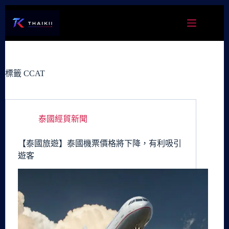
跳
至
主
要
內
容
標籤
CCAT
泰國經貿新聞
【泰國旅遊】泰國機票價格將下降，有利吸引
遊客