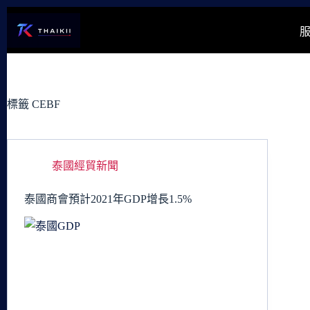
跳
至
主
要
內
容
標籤
CEBF
泰國經貿新聞
泰國商會預計2021年GDP增​​長1.5%