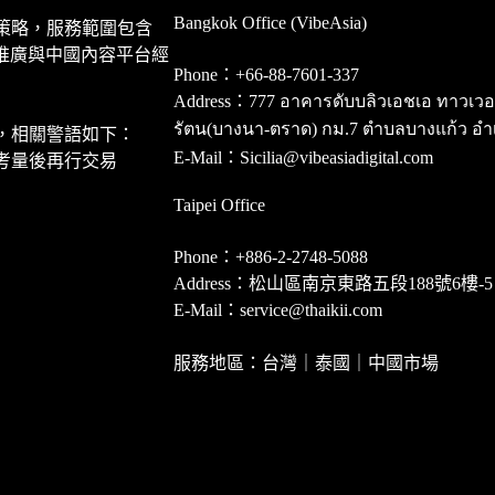
Bangkok Office (VibeAsia)
策略，服務範圍包含
推廣與中國內容平台經
Phone：+66-88-7601-337
Address：777 อาคารดับบลิวเอชเอ ทาวเวอร์ ชั
รัตน(บางนา-ตราด) กม.7 ตำบลบางแก้ว อำ
，相關警語如下：
E-Mail：Sicilia@vibeasiadigital.com
考量後再行交易
Taipei Office
Phone：+886-2-2748-5088
Address：松山區南京東路五段188號6樓-5
E-Mail：service@thaikii.com
服務地區：台灣｜泰國｜中國市場