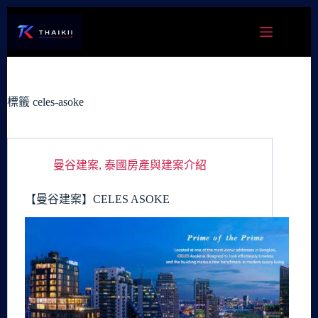
跳
至
主
要
內
容
標籤
celes-asoke
曼谷建案
,
泰國房產與建案介紹
【曼谷建案】CELES ASOKE