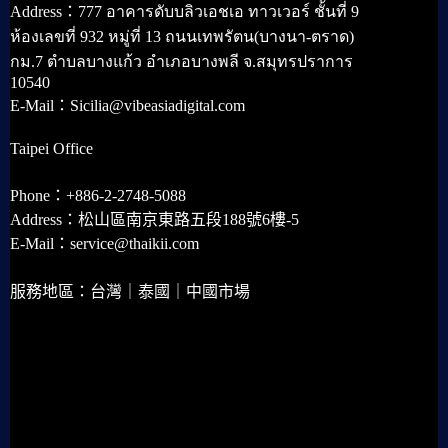
Address：777 อาคารดับบลิวเอชเอ ทาวเวอร์ ชั้นที่ 9
ห้องเลขที่ 932 หมู่ที่ 13 ถนนเทพรัตน(บางนา-ตราด)
กม.7 ตำบลบางแก้ว อำเภอบางพลี จ.สมุทรปราการ
10540
E-Mail：Sicilia@vibeasiadigital.com
Taipei Office
Phone：+886-2-2748-5088
Address：松山區南京東路五段188號6樓-5
E-Mail：service@thaikii.com
服務地區：台灣｜泰國｜中國市場