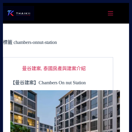
跳
至
主
要
內
容
標籤
chambers-onnut-station
曼谷建案
,
泰國房產與建案介紹
【曼谷建案】Chambers On nut Station