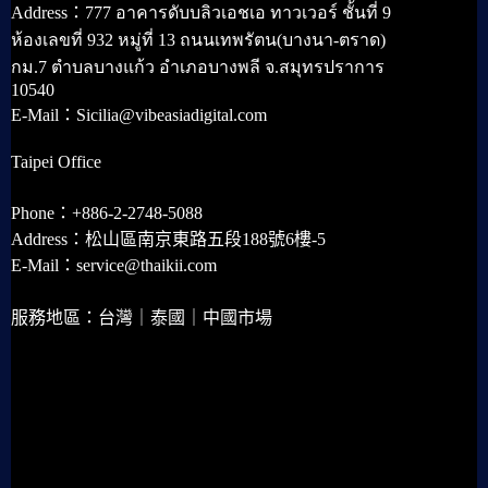
Address：777 อาคารดับบลิวเอชเอ ทาวเวอร์ ชั้นที่ 9
ห้องเลขที่ 932 หมู่ที่ 13 ถนนเทพรัตน(บางนา-ตราด)
กม.7 ตำบลบางแก้ว อำเภอบางพลี จ.สมุทรปราการ
10540
E-Mail：Sicilia@vibeasiadigital.com
Taipei Office
Phone：+886-2-2748-5088
Address：松山區南京東路五段188號6樓-5
E-Mail：service@thaikii.com
服務地區：台灣｜泰國｜中國市場