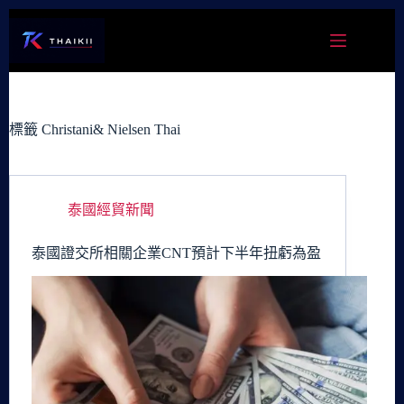
跳
至
主
要
內
容
標籤
Christani& Nielsen Thai
泰國經貿新聞
泰國證交所相關企業CNT預計下半年扭虧為盈