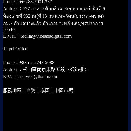
Phone：+66-88-7601-337
Address：777 อาคารดับบลิวเอชเอ ทาวเวอร์ ชั้นที่ 9
ห้องเลขที่ 932 หมู่ที่ 13 ถนนเทพรัตน(บางนา-ตราด)
กม.7 ตำบลบางแก้ว อำเภอบางพลี จ.สมุทรปราการ
10540
E-Mail：Sicilia@vibeasiadigital.com
Taipei Office
Phone：+886-2-2748-5088
Address：松山區南京東路五段188號6樓-5
E-Mail：service@thaikii.com
服務地區：台灣｜泰國｜中國市場