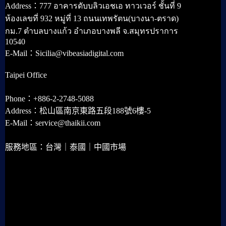
Address：777 อาคารดับบลิวเอชเอ ทาวเวอร์ ชั้นที่ 9
ห้องเลขที่ 932 หมู่ที่ 13 ถนนเทพรัตน(บางนา-ตราด)
กม.7 ตำบลบางแก้ว อำเภอบางพลี จ.สมุทรปราการ
10540
E-Mail：Sicilia@vibeasiadigital.com
Taipei Office
Phone：+886-2-2748-5088
Address：松山區南京東路五段188號6樓-5
E-Mail：service@thaikii.com
服務地區：台灣｜泰國｜中國市場