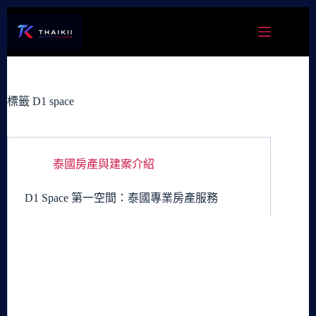
跳
至
主
要
內
容
標籤
D1 space
泰國房產與建案介紹
D1 Space 第一空間：泰國專業房產服務