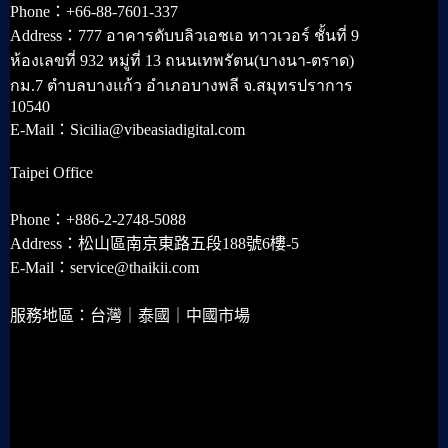
Phone：+66-88-7601-337
Address：777 อาคารดับบลิวเอชเอ ทาวเวอร์ ชั้นที่ 9
ห้องเลขที่ 932 หมู่ที่ 13 ถนนเทพรัตน(บางนา-ตราด)
กม.7 ตำบลบางแก้ว อำเภอบางพลี จ.สมุทรปราการ
10540
E-Mail：Sicilia@vibeasiadigital.com
Taipei Office
Phone：+886-2-2748-5088
Address：松山區南京東路五段188號6樓-5
E-Mail：service@thaikii.com
服務地區：台灣｜泰國｜中國市場