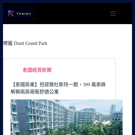
跳
至
主
要
內
容
標籤
Dusit Grand Park
泰國經貿新聞
【泰國房產】芭提雅杜斯特一期，399 萬泰銖
解鎖兩房兩衛舒適公寓