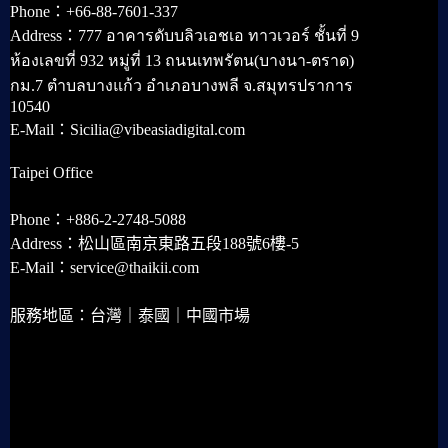
Phone：+66-88-7601-337
Address：777 อาคารดับบลิวเอชเอ ทาวเวอร์ ชั้นที่ 9
ห้องเลขที่ 932 หมู่ที่ 13 ถนนเทพรัตน(บางนา-ตราด)
กม.7 ตำบลบางแก้ว อำเภอบางพลี จ.สมุทรปราการ
10540
E-Mail：Sicilia@vibeasiadigital.com
Taipei Office
Phone：+886-2-2748-5088
Address：松山區南京東路五段188號6樓-5
E-Mail：service@thaikii.com
服務地區：台灣｜泰國｜中國市場