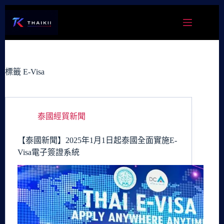
跳
至
主
要
內
容
標籤
E-Visa
泰國經貿新聞
【泰國新聞】2025年1月1日起泰國全面實施E-
Visa電子簽證系統