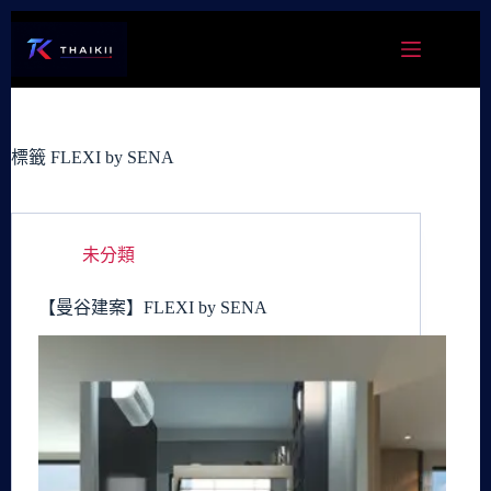
跳
至
主
要
內
容
標籤
FLEXI by SENA
未分類
【曼谷建案】FLEXI by SENA