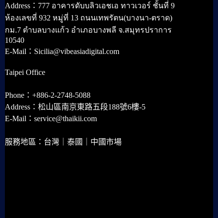
Address：777 อาคารดับบลิวเอชเอ ทาวเวอร์ ชั้นที่ 9
ห้องเลขที่ 932 หมู่ที่ 13 ถนนเทพรัตน(บางนา-ตราด)
กม.7 ตำบลบางแก้ว อำเภอบางพลี จ.สมุทรปราการ
10540
E-Mail：Sicilia@vibeasiadigital.com
Taipei Office
Phone：+886-2-2748-5088
Address：松山區南京東路五段188號6樓-5
E-Mail：service@thaikii.com
服務地區：台灣｜泰國｜中國市場