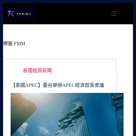
跳
至
主
要
內
容
標籤
FMM
泰國經貿新聞
【泰國APEC】曼谷舉辦APEC經濟首長會議