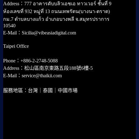
Address：777 อาคารดับบลิวเอชเอ ทาวเวอร์ ชั้นที่ 9
ห้องเลขที่ 932 หมู่ที่ 13 ถนนเทพรัตน(บางนา-ตราด)
กม.7 ตำบลบางแก้ว อำเภอบางพลี จ.สมุทรปราการ
10540
E-Mail：Sicilia@vibeasiadigital.com
Taipei Office
Phone：+886-2-2748-5088
Address：松山區南京東路五段188號6樓-5
E-Mail：service@thaikii.com
服務地區：台灣｜泰國｜中國市場