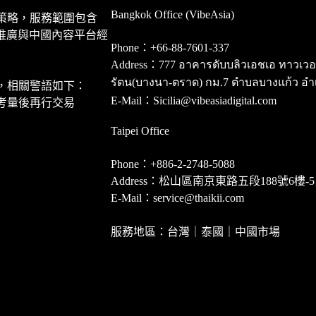
Bangkok Office (VibeAsia)
策略，服務範圍包含
推廣與中國內容平台經
Phone：+66-88-7601-337
Address：777 อาคารดับบลิวเอชเอ ทาวเวอร์ ชั
รัตน(บางนา-ตราด) กม.7 ตำบลบางแก้ว อำ
，相關警語如下：
E-Mail：Sicilia@vibeasiadigital.com
考量後再行交易
Taipei Office
Phone：+886-2-2748-5088
Address：松山區南京東路五段188號6樓-5
E-Mail：service@thaikii.com
服務地區：台灣｜泰國｜中國市場