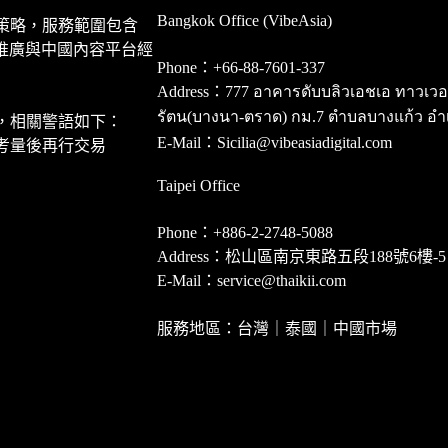
Bangkok Office (VibeAsia)
策略，服務範圍包含
推廣與中國內容平台經
Phone：+66-88-7601-337
Address：777 อาคารดับบลิวเอชเอ ทาวเวอร์ ชั
รัตน(บางนา-ตราด) กม.7 ตำบลบางแก้ว อำ
，相關警語如下：
E-Mail：Sicilia@vibeasiadigital.com
考量後再行交易
Taipei Office
Phone：+886-2-2748-5088
Address：松山區南京東路五段188號6樓-5
E-Mail：service@thaikii.com
服務地區：台灣｜泰國｜中國市場