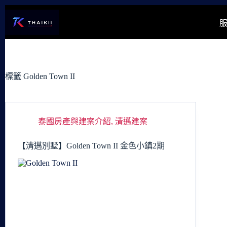
跳
至
主
要
內
容
標籤
Golden Town II
泰國房產與建案介紹
,
清邁建案
【清邁別墅】Golden Town II 金色小鎮2期