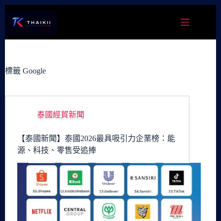
跳
至
主
要
內
容
標籤
Google
泰國經貿新聞
【泰國新聞】泰國2026最具吸引力企業榜：能
源、科技、零售受追捧