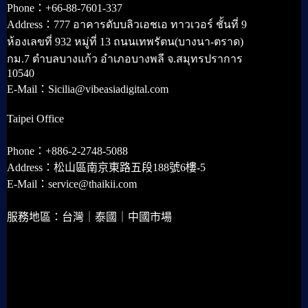
Phone：+66-88-7601-337
Address：777 อาคารดับบลิวเอชเอ ทาวเวอร์ ชั้นที่ 9
ห้องเลขที่ 932 หมู่ที่ 13 ถนนเทพรัตน(บางนา-ตราด)
กม.7 ตำบลบางแก้ว อำเภอบางพลี จ.สมุทรปราการ
10540
E-Mail：Sicilia@vibeasiadigital.com
Taipei Office
Phone：+886-2-2748-5088
Address：松山區南京東路五段188號6樓-5
E-Mail：service@thaikii.com
服務地區：台灣｜泰國｜中國市場