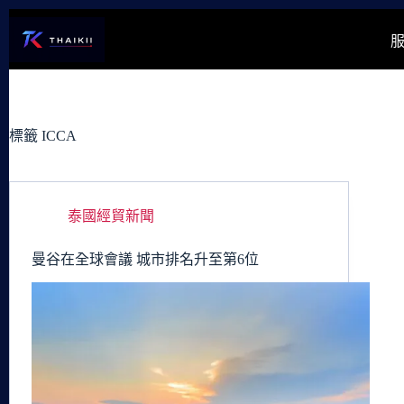
跳
至
主
要
內
容
標籤
ICCA
泰國經貿新聞
曼谷在全球會議 城市排名升至第6位