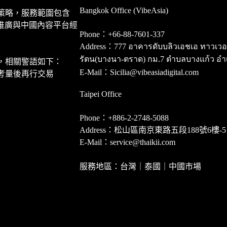
Bangkok Office (VibeAsia)
策略，服務範圍包含
推廣與中國內容平台經
Phone：+66-88-7601-337
Address：777 อาคารดับบลิวเอชเอ ทาวเวอร์ ชั
รัตน(บางนา-ตราด) กม.7 ตำบลบางแก้ว อำ
，相關警語如下：
E-Mail：Sicilia@vibeasiadigital.com
考量後再行交易
Taipei Office
Phone：+886-2-2748-5088
Address：松山區南京東路五段188號6樓-5
E-Mail：service@thaikii.com
服務地區：台灣｜泰國｜中國市場