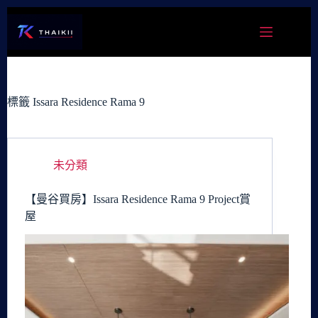
跳
至
主
要
內
容
標籤
Issara Residence Rama 9
未分類
【曼谷買房】Issara Residence Rama 9 Project賞
屋