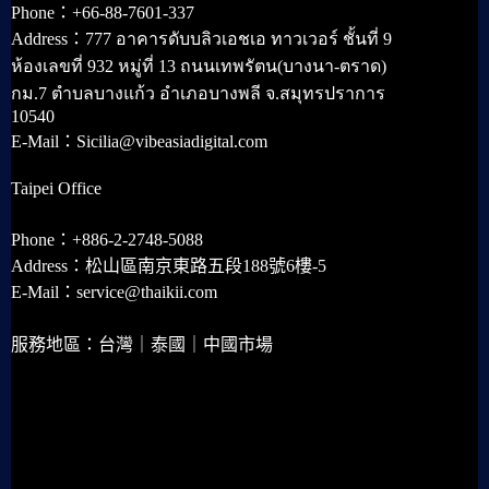
Phone：+66-88-7601-337
Address：777 อาคารดับบลิวเอชเอ ทาวเวอร์ ชั้นที่ 9
ห้องเลขที่ 932 หมู่ที่ 13 ถนนเทพรัตน(บางนา-ตราด)
กม.7 ตำบลบางแก้ว อำเภอบางพลี จ.สมุทรปราการ
10540
E-Mail：Sicilia@vibeasiadigital.com
Taipei Office
Phone：+886-2-2748-5088
Address：松山區南京東路五段188號6樓-5
E-Mail：service@thaikii.com
服務地區：台灣｜泰國｜中國市場