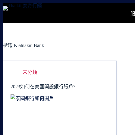
跳
至
主
要
內
容
標籤
Kiatnakin Bank
未分類
2023如何在泰國開設銀行賬戶?