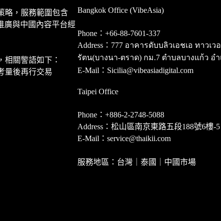
Bangkok Office (VibeAsia)
策略，服務範圍包含
推廣與中國內容平台經
Phone：+66-88-7601-337
Address：777 อาคารดับบลิวเอชเอ ทาวเวอร์ ชั
รัตน(บางนา-ตราด) กม.7 ตำบลบางแก้ว อำ
，相關警語如下：
E-Mail：Sicilia@vibeasiadigital.com
考量後再行交易
Taipei Office
Phone：+886-2-2748-5088
Address：松山區南京東路五段188號6樓-5
E-Mail：service@thaikii.com
服務地區：台灣｜泰國｜中國市場