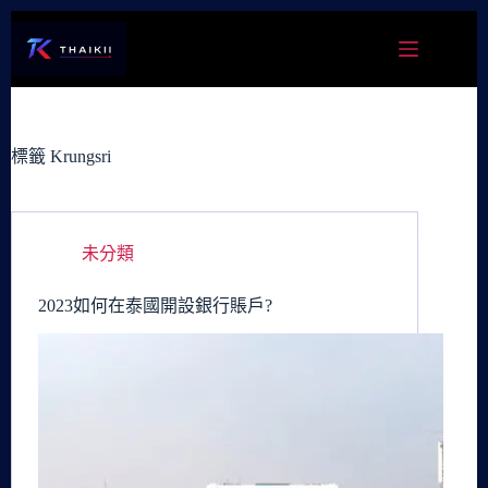
跳
至
主
要
內
容
標籤
Krungsri
未分類
2023如何在泰國開設銀行賬戶?