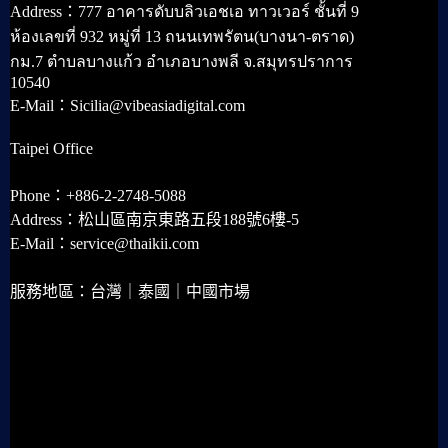
Address：777 อาคารดับบลิวเอชเอ ทาวเวอร์ ชั้นที่ 9
ห้องเลขที่ 932 หมู่ที่ 13 ถนนเทพรัตน(บางนา-ตราด)
กม.7 ตำบลบางแก้ว อำเภอบางพลี จ.สมุทรปราการ
10540
E-Mail：Sicilia@vibeasiadigital.com
Taipei Office
Phone：+886-2-2748-5088
Address：松山區南京東路五段188號6樓-5
E-Mail：service@thaikii.com
服務地區：台灣｜泰國｜中國市場