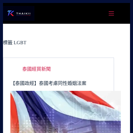
跳
至
主
要
內
容
標籤
LGBT
泰國經貿新聞
【泰國政經】泰國考慮同性婚姻法案