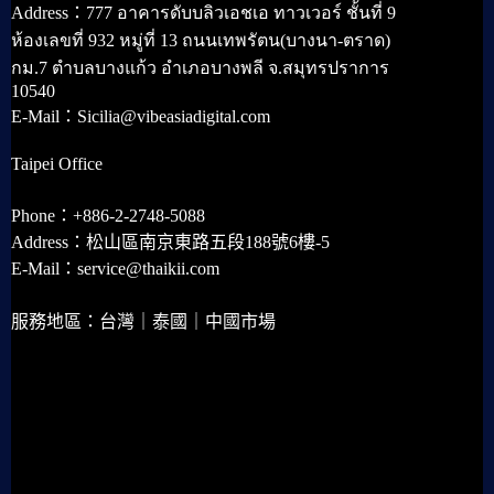
Address：777 อาคารดับบลิวเอชเอ ทาวเวอร์ ชั้นที่ 9
ห้องเลขที่ 932 หมู่ที่ 13 ถนนเทพรัตน(บางนา-ตราด)
กม.7 ตำบลบางแก้ว อำเภอบางพลี จ.สมุทรปราการ
10540
E-Mail：Sicilia@vibeasiadigital.com
Taipei Office
Phone：+886-2-2748-5088
Address：松山區南京東路五段188號6樓-5
E-Mail：service@thaikii.com
服務地區：台灣｜泰國｜中國市場