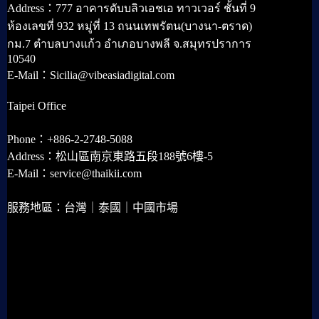
Address：777 อาคารดับบลิวเอชเอ ทาวเวอร์ ชั้นที่ 9
ห้องเลขที่ 932 หมู่ที่ 13 ถนนเทพรัตน(บางนา-ตราด)
กม.7 ตำบลบางแก้ว อำเภอบางพลี จ.สมุทรปราการ
10540
E-Mail：Sicilia@vibeasiadigital.com
Taipei Office
Phone：+886-2-2748-5088
Address：松山區南京東路五段188號6樓-5
E-Mail：service@thaikii.com
服務地區：台灣｜泰國｜中國市場