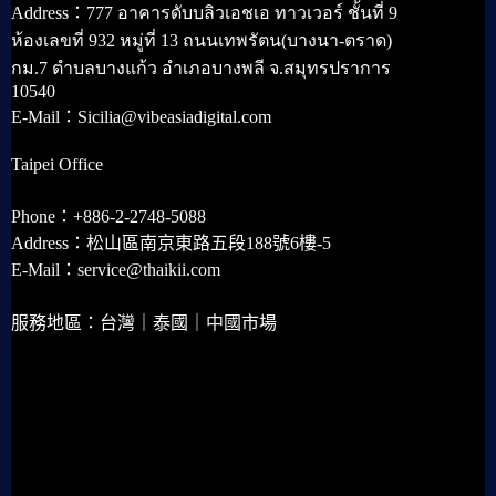
Address：777 อาคารดับบลิวเอชเอ ทาวเวอร์ ชั้นที่ 9
ห้องเลขที่ 932 หมู่ที่ 13 ถนนเทพรัตน(บางนา-ตราด)
กม.7 ตำบลบางแก้ว อำเภอบางพลี จ.สมุทรปราการ
10540
E-Mail：Sicilia@vibeasiadigital.com
Taipei Office
Phone：+886-2-2748-5088
Address：松山區南京東路五段188號6樓-5
E-Mail：service@thaikii.com
服務地區：台灣｜泰國｜中國市場