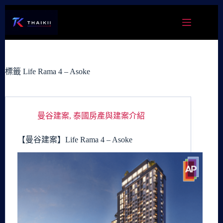
跳
至
主
要
內
容
標籤
Life Rama 4 – Asoke
曼谷建案
,
泰國房產與建案介紹
【曼谷建案】Life Rama 4 – Asoke