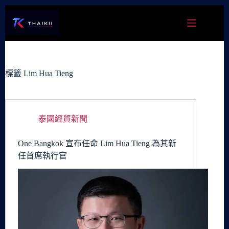
跳
至
主
要
內
容
標籤
Lim Hua Tieng
泰國經貿新聞
One Bangkok 宣布任命 Lim Hua Tieng 為其新
任首席執行官