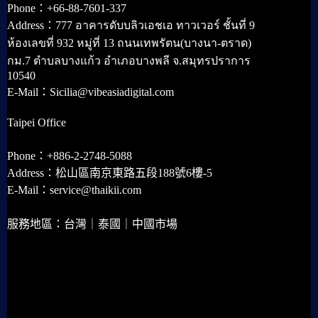
Phone：+66-88-7601-337
Address：777 อาคารดับบลิวเอชเอ ทาวเวอร์ ชั้นที่ 9
ห้องเลขที่ 932 หมู่ที่ 13 ถนนเทพรัตน(บางนา-ตราด)
กม.7 ตำบลบางแก้ว อำเภอบางพลี จ.สมุทรปราการ
10540
E-Mail：Sicilia@vibeasiadigital.com
Taipei Office
Phone：+886-2-2748-5088
Address：松山區南京東路五段188號6樓-5
E-Mail：service@thaikii.com
服務地區：台灣｜泰國｜中國市場