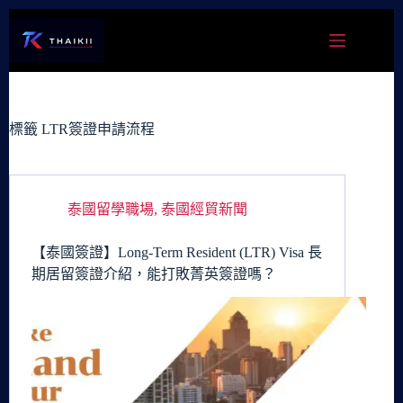
跳
至
主
要
內
容
標籤
LTR簽證申請流程
泰國留學職場
,
泰國經貿新聞
【泰國簽證】Long-Term Resident (LTR) Visa 長
期居留簽證介紹，能打敗菁英簽證嗎？