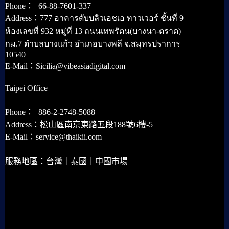
Phone：+66-88-7601-337
Address：777 อาคารดับบลิวเอชเอ ทาวเวอร์ ชั้นที่ 9
ห้องเลขที่ 932 หมู่ที่ 13 ถนนเทพรัตน(บางนา-ตราด)
กม.7 ตำบลบางแก้ว อำเภอบางพลี จ.สมุทรปราการ
10540
E-Mail：Sicilia@vibeasiadigital.com
Taipei Office
Phone：+886-2-2748-5088
Address：松山區南京東路五段188號6樓-5
E-Mail：service@thaikii.com
服務地區：台灣｜泰國｜中國市場