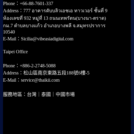
Phone：+66-88-7601-337
Address：777 อาคารดับบลิวเอชเอ ทาวเวอร์ ชั้นที่ 9
ห้องเลขที่ 932 หมู่ที่ 13 ถนนเทพรัตน(บางนา-ตราด)
กม.7 ตำบลบางแก้ว อำเภอบางพลี จ.สมุทรปราการ
10540
E-Mail：Sicilia@vibeasiadigital.com
Taipei Office
Phone：+886-2-2748-5088
Address：松山區南京東路五段188號6樓-5
E-Mail：service@thaikii.com
服務地區：台灣｜泰國｜中國市場