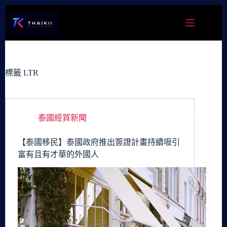
跳
至
主
要
內
容
標籤
LTR
泰國經貿新聞
【泰國移民】泰國政府推出簽證計畫持續吸引
富有且有才華的外國人