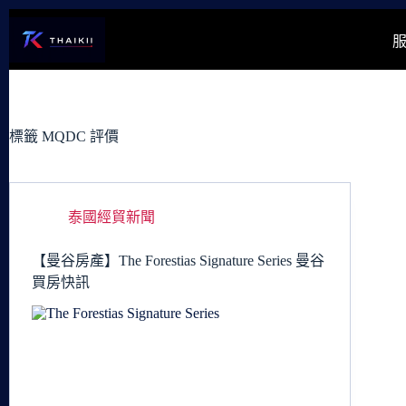
跳
至
主
要
內
容
標籤
MQDC 評價
泰國經貿新聞
【曼谷房產】The Forestias Signature Series 曼谷
買房快訊