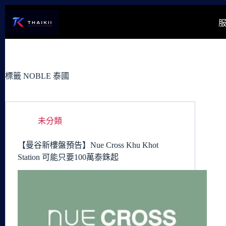
跳
至
主
要
內
容
標籤
NOBLE 泰國
未分類
【曼谷新樓盤預告】Nue Cross Khu Khot
Station 可能只要100萬泰銖起