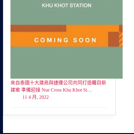
來自泰國十大建商與捷運公司共同打造矚目新
建案 準備迎接 Nue Cross Khu Khot St…
11 4 月, 2022