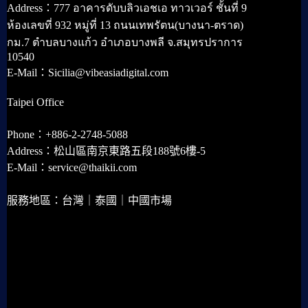
Address：777 อาคารดับบลิวเอชเอ ทาวเวอร์ ชั้นที่ 9
ห้องเลขที่ 932 หมู่ที่ 13 ถนนเทพรัตน(บางนา-ตราด)
กม.7 ตำบลบางแก้ว อำเภอบางพลี จ.สมุทรปราการ
10540
E-Mail：Sicilia@vibeasiadigital.com
Taipei Office
Phone：+886-2-2748-5088
Address：松山區南京東路五段188號6樓-5
E-Mail：service@thaikii.com
服務地區：台灣｜泰國｜中國市場