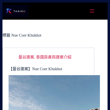
跳
至
主
要
內
容
標籤
Nue Core Khukhot
曼谷建案
,
泰國房產與建案介紹
【曼谷建案】Nue Core Khukhot