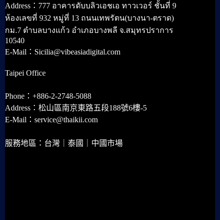
Address：777 อาคารดับบลิวเอชเอ ทาวเวอร์ ชั้นที่ 9
ห้องเลขที่ 932 หมู่ที่ 13 ถนนเทพรัตน(บางนา-ตราด)
กม.7 ตำบลบางแก้ว อำเภอบางพลี จ.สมุทรปราการ
10540
E-Mail：Sicilia@vibeasiadigital.com
Taipei Office
Phone：+886-2-2748-5088
Address：松山區南京東路五段188號6樓-5
E-Mail：service@thaikii.com
服務地區：台灣｜泰國｜中國市場