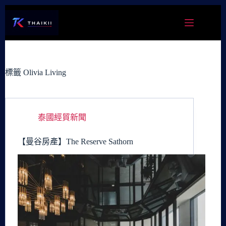
跳
至
主
要
內
容
標籤
Olivia Living
泰國經貿新聞
【曼谷房產】The Reserve Sathorn