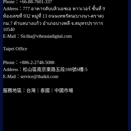
Phone：+66-88-7601-337
Address：777 อาคารดับบลิวเอชเอ ทาวเวอร์ ชั้นที่ 9
ห้องเลขที่ 932 หมู่ที่ 13 ถนนเทพรัตน(บางนา-ตราด)
กม.7 ตำบลบางแก้ว อำเภอบางพลี จ.สมุทรปราการ
10540
E-Mail：Sicilia@vibeasiadigital.com
Taipei Office
Phone：+886-2-2748-5088
Address：松山區南京東路五段188號6樓-5
E-Mail：service@thaikii.com
服務地區：台灣｜泰國｜中國市場