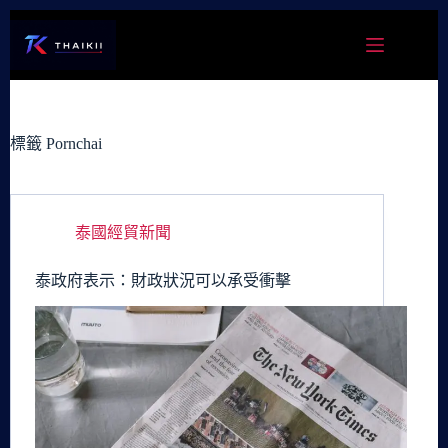
跳
至
主
要
內
容
標籤
Pornchai
泰國經貿新聞
泰政府表示：財政狀況可以承受衝擊