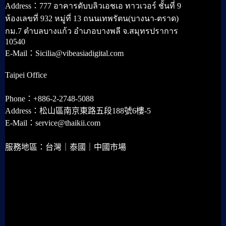
Address：777 อาคารดับบลิวเอชเอ ทาวเวอร์ ชั้นที่ 9
ห้องเลขที่ 932 หมู่ที่ 13 ถนนเทพรัตน(บางนา-ตราด)
กม.7 ตำบลบางแก้ว อำเภอบางพลี จ.สมุทรปราการ
10540
E-Mail：Sicilia@vibeasiadigital.com
Taipei Office
Phone：+886-2-2748-5088
Address：松山區南京東路五段188號6樓-5
E-Mail：service@thaikii.com
服務地區：台灣｜泰國｜中國市場