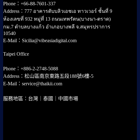
Phone：+66-88-7601-337
Address：777 อาคารดับบลิวเอชเอ ทาวเวอร์ ชั้นที่ 9
ห้องเลขที่ 932 หมู่ที่ 13 ถนนเทพรัตน(บางนา-ตราด)
กม.7 ตำบลบางแก้ว อำเภอบางพลี จ.สมุทรปราการ
10540
E-Mail：Sicilia@vibeasiadigital.com
Taipei Office
Phone：+886-2-2748-5088
Address：松山區南京東路五段188號6樓-5
E-Mail：service@thaikii.com
服務地區：台灣｜泰國｜中國市場