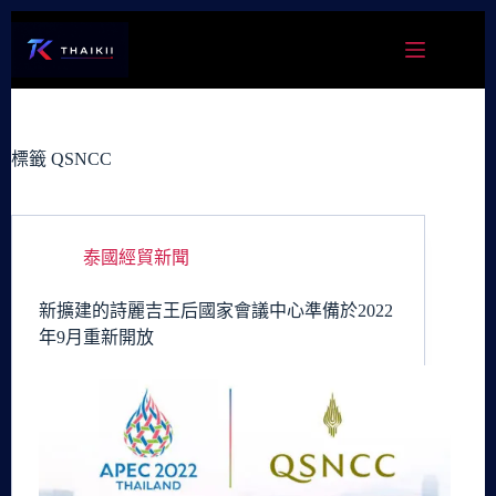
跳
至
主
要
內
容
標籤
QSNCC
泰國經貿新聞
新擴建的詩麗吉王后國家會議中心準備於2022
年9月重新開放