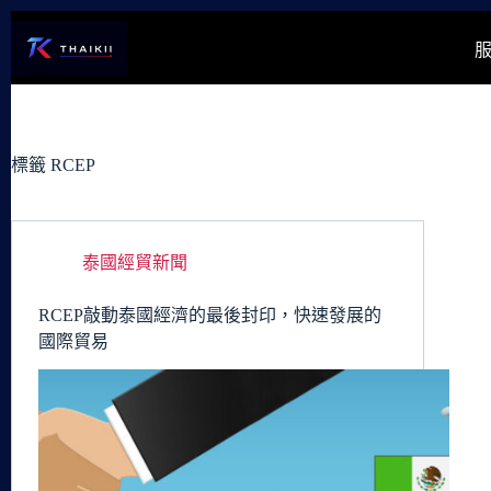
跳
至
主
要
內
容
標籤
RCEP
泰國經貿新聞
RCEP敲動泰國經濟的最後封印，快速發展的
國際貿易