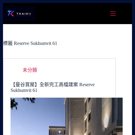
跳
至
主
要
內
容
標籤
Reserve Sukhumvit 61
未分類
【曼谷賞屋】全新完工高檔建案 Reserve
Sukhumvit 61