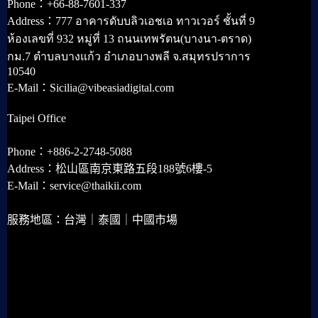
Phone：+66-88-7601-337
Address：777 อาคารดับบลิวเอชเอ ทาวเวอร์ ชั้นที่ 9
ห้องเลขที่ 932 หมู่ที่ 13 ถนนเทพรัตน(บางนา-ตราด)
กม.7 ตำบลบางแก้ว อำเภอบางพลี จ.สมุทรปราการ
10540
E-Mail：Sicilia@vibeasiadigital.com
Taipei Office
Phone：+886-2-2748-5088
Address：松山區南京東路五段188號6樓-5
E-Mail：service@thaikii.com
服務地區：台灣｜泰國｜中國市場