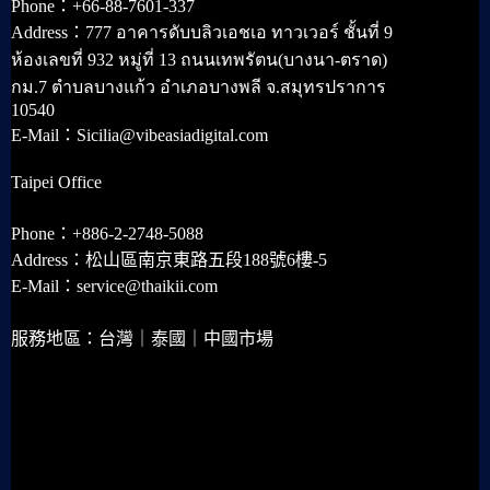
Phone：+66-88-7601-337
Address：777 อาคารดับบลิวเอชเอ ทาวเวอร์ ชั้นที่ 9
ห้องเลขที่ 932 หมู่ที่ 13 ถนนเทพรัตน(บางนา-ตราด)
กม.7 ตำบลบางแก้ว อำเภอบางพลี จ.สมุทรปราการ
10540
E-Mail：Sicilia@vibeasiadigital.com
Taipei Office
Phone：+886-2-2748-5088
Address：松山區南京東路五段188號6樓-5
E-Mail：service@thaikii.com
服務地區：台灣｜泰國｜中國市場