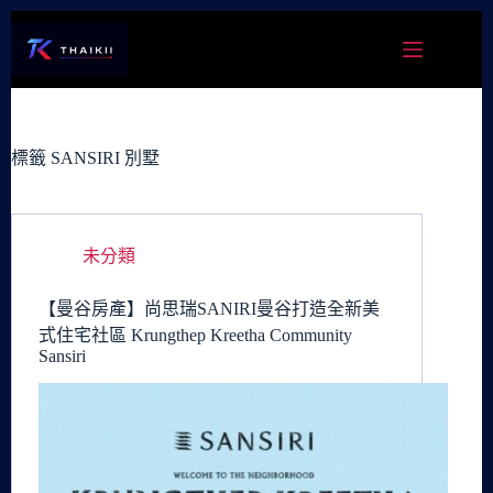
跳
至
主
要
內
容
標籤
SANSIRI 別墅
未分類
【曼谷房產】尚思瑞SANIRI曼谷打造全新美
式住宅社區 Krungthep Kreetha Community
Sansiri