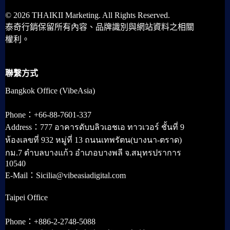
© 2026 THAIKII Marketing. All Rights Reserved.
泰奇行銷保留所有內容、品牌識別與網站資料之相關
權利。
聯繫方式
Bangkok Office (VibeAsia)
Phone：+66-88-7601-337
Address：777 อาคารดับบลิวเอชเอ ทาวเวอร์ ชั้นที่ 9
ห้องเลขที่ 932 หมู่ที่ 13 ถนนเทพรัตน(บางนา-ตราด)
กม.7 ตำบลบางแก้ว อำเภอบางพลี จ.สมุทรปราการ
10540
E-Mail：Sicilia@vibeasiadigital.com
Taipei Office
Phone：+886-2-2748-5088