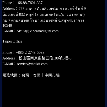
Phone：+66-88-7601-337
Address：777 อาคารดับบลิวเอชเอ ทาวเวอร์ ชั้นที่ 9
ห้องเลขที่ 932 หมู่ที่ 13 ถนนเทพรัตน(บางนา-ตราด)
กม.7 ตำบลบางแก้ว อำเภอบางพลี จ.สมุทรปราการ
10540
E-Mail：Sicilia@vibeasiadigital.com
Taipei Office
Phone：+886-2-2748-5088
Address：松山區南京東路五段188號6樓-5
E-Mail：service@thaikii.com
服務地區：台灣｜泰國｜中國市場