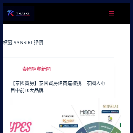
跳
至
主
要
內
容
標籤
SANSIRI 評價
泰國經貿新聞
【泰國買房】泰國買房建商這樣挑！泰國人心
目中前10大品牌