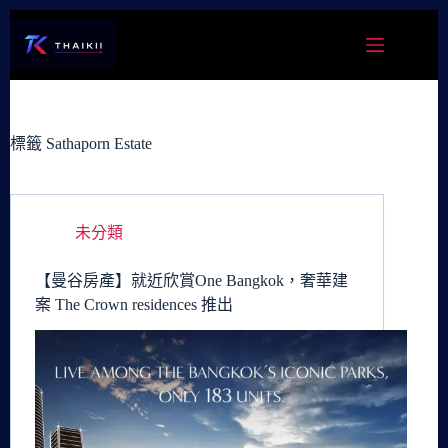
跳
至
主
要
內
容
標籤
Sathaporn Estate
未分類
【曼谷房產】就近欣賞One Bangkok，奢華建
案 The Crown residences 推出