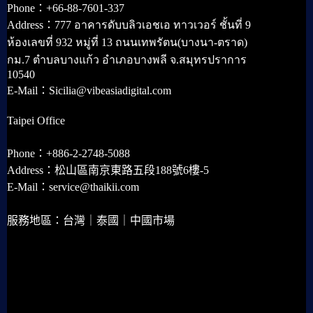
Phone：+66-88-7601-337
Address：777 อาคารดับบลิวเอชเอ ทาวเวอร์ ชั้นที่ 9
ห้องเลขที่ 932 หมู่ที่ 13 ถนนเทพรัตน(บางนา-ตราด)
กม.7 ตำบลบางแก้ว อำเภอบางพลี จ.สมุทรปราการ
10540
E-Mail：Sicilia@vibeasiadigital.com
Taipei Office
Phone：+886-2-2748-5088
Address：松山區南京東路五段188號6樓-5
E-Mail：service@thaikii.com
服務地區：台灣｜泰國｜中國市場