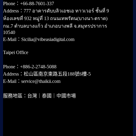
Phone：+66-88-7601-337
Address：777 อาคารดับบลิวเอชเอ ทาวเวอร์ ชั้นที่ 9
ห้องเลขที่ 932 หมู่ที่ 13 ถนนเทพรัตน(บางนา-ตราด)
กม.7 ตำบลบางแก้ว อำเภอบางพลี จ.สมุทรปราการ
10540
E-Mail：Sicilia@vibeasiadigital.com
Taipei Office
Phone：+886-2-2748-5088
Address：松山區南京東路五段188號6樓-5
E-Mail：service@thaikii.com
服務地區：台灣｜泰國｜中國市場