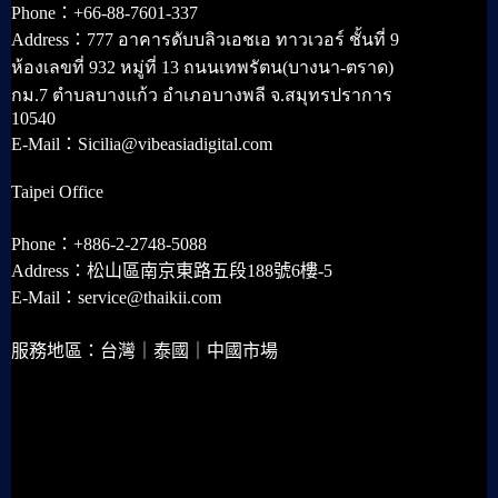
Phone：+66-88-7601-337
Address：777 อาคารดับบลิวเอชเอ ทาวเวอร์ ชั้นที่ 9
ห้องเลขที่ 932 หมู่ที่ 13 ถนนเทพรัตน(บางนา-ตราด)
กม.7 ตำบลบางแก้ว อำเภอบางพลี จ.สมุทรปราการ
10540
E-Mail：Sicilia@vibeasiadigital.com
Taipei Office
Phone：+886-2-2748-5088
Address：松山區南京東路五段188號6樓-5
E-Mail：service@thaikii.com
服務地區：台灣｜泰國｜中國市場