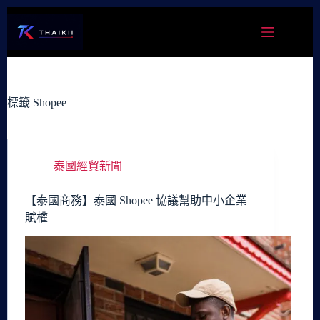
跳
至
主
要
內
容
標籤
Shopee
泰國經貿新聞
【泰國商務】泰國 Shopee 協議幫助中小企業
賦權