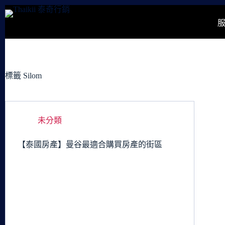
跳
至
主
要
內
容
標籤
Silom
未分類
【泰國房產】曼谷最適合購買房產的街區