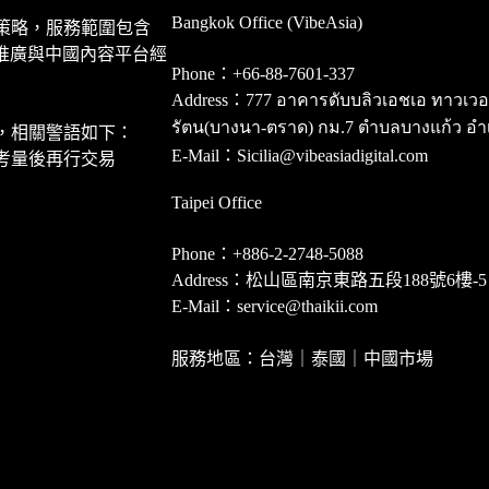
Bangkok Office (VibeAsia)
策略，服務範圍包含
推廣與中國內容平台經
Phone：+66-88-7601-337
Address：777 อาคารดับบลิวเอชเอ ทาวเวอร์ ชั
รัตน(บางนา-ตราด) กม.7 ตำบลบางแก้ว อำ
，相關警語如下：
E-Mail：Sicilia@vibeasiadigital.com
考量後再行交易
Taipei Office
Phone：+886-2-2748-5088
Address：松山區南京東路五段188號6樓-5
E-Mail：service@thaikii.com
服務地區：台灣｜泰國｜中國市場