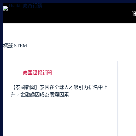
跳
至
主
要
內
容
標籤
STEM
泰國經貿新聞
【泰國新聞】泰國在全球人才吸引力排名中上
升，金融誘因成為關鍵因素