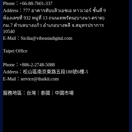
Phone：+66-88-7601-337
Address：777 อาคารดับบลิวเอชเอ ทาวเวอร์ ชั้นที่ 9
ห้องเลขที่ 932 หมู่ที่ 13 ถนนเทพรัตน(บางนา-ตราด)
กม.7 ตำบลบางแก้ว อำเภอบางพลี จ.สมุทรปราการ
10540
E-Mail：Sicilia@vibeasiadigital.com
Taipei Office
Phone：+886-2-2748-5088
Address：松山區南京東路五段188號6樓-5
E-Mail：service@thaikii.com
服務地區：台灣｜泰國｜中國市場