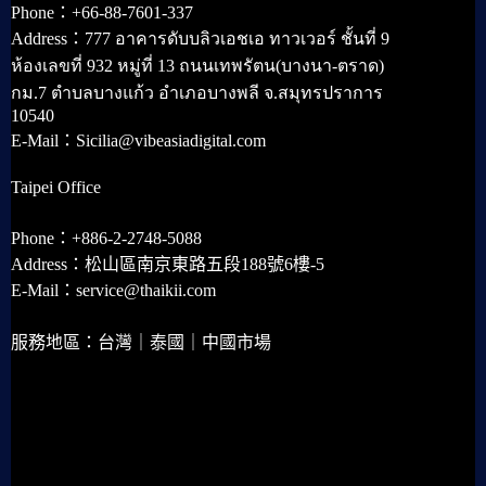
Phone：+66-88-7601-337
Address：777 อาคารดับบลิวเอชเอ ทาวเวอร์ ชั้นที่ 9
ห้องเลขที่ 932 หมู่ที่ 13 ถนนเทพรัตน(บางนา-ตราด)
กม.7 ตำบลบางแก้ว อำเภอบางพลี จ.สมุทรปราการ
10540
E-Mail：Sicilia@vibeasiadigital.com
Taipei Office
Phone：+886-2-2748-5088
Address：松山區南京東路五段188號6樓-5
E-Mail：service@thaikii.com
服務地區：台灣｜泰國｜中國市場