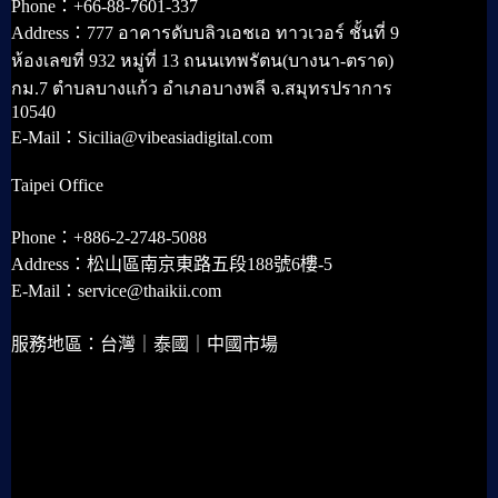
Phone：+66-88-7601-337
Address：777 อาคารดับบลิวเอชเอ ทาวเวอร์ ชั้นที่ 9
ห้องเลขที่ 932 หมู่ที่ 13 ถนนเทพรัตน(บางนา-ตราด)
กม.7 ตำบลบางแก้ว อำเภอบางพลี จ.สมุทรปราการ
10540
E-Mail：Sicilia@vibeasiadigital.com
Taipei Office
Phone：+886-2-2748-5088
Address：松山區南京東路五段188號6樓-5
E-Mail：service@thaikii.com
服務地區：台灣｜泰國｜中國市場