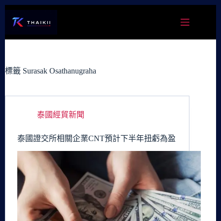
跳
至
主
要
內
容
標籤
Surasak Osathanugraha
泰國經貿新聞
泰國證交所相關企業CNT預計下半年扭虧為盈