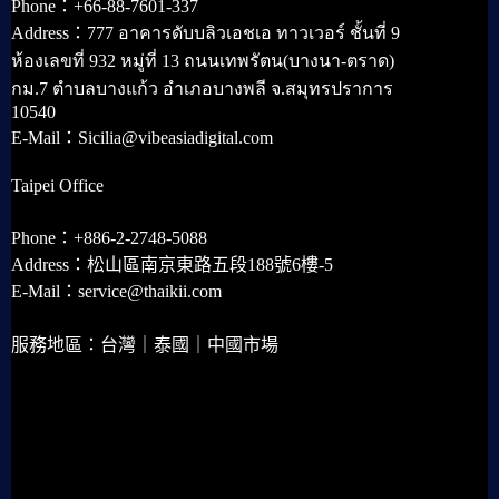
Phone：+66-88-7601-337
Address：777 อาคารดับบลิวเอชเอ ทาวเวอร์ ชั้นที่ 9
ห้องเลขที่ 932 หมู่ที่ 13 ถนนเทพรัตน(บางนา-ตราด)
กม.7 ตำบลบางแก้ว อำเภอบางพลี จ.สมุทรปราการ
10540
E-Mail：Sicilia@vibeasiadigital.com
Taipei Office
Phone：+886-2-2748-5088
Address：松山區南京東路五段188號6樓-5
E-Mail：service@thaikii.com
服務地區：台灣｜泰國｜中國市場