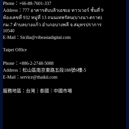
Phone：+66-88-7601-337
Address：777 อาคารดับบลิวเอชเอ ทาวเวอร์ ชั้นที่ 9
ห้องเลขที่ 932 หมู่ที่ 13 ถนนเทพรัตน(บางนา-ตราด)
กม.7 ตำบลบางแก้ว อำเภอบางพลี จ.สมุทรปราการ
10540
E-Mail：Sicilia@vibeasiadigital.com
Taipei Office
Phone：+886-2-2748-5088
Address：松山區南京東路五段188號6樓-5
E-Mail：service@thaikii.com
服務地區：台灣｜泰國｜中國市場