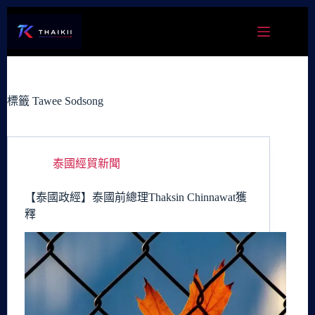
跳
至
主
要
內
容
標籤
Tawee Sodsong
泰國經貿新聞
【泰國政經】泰國前總理Thaksin Chinnawat獲
釋