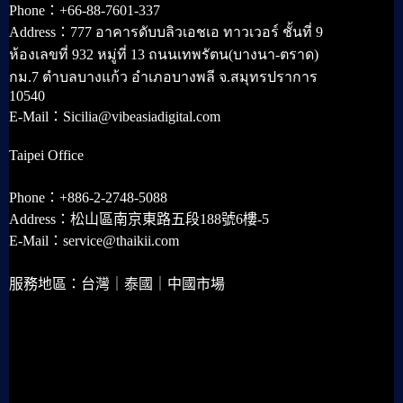
Phone：+66-88-7601-337
Address：777 อาคารดับบลิวเอชเอ ทาวเวอร์ ชั้นที่ 9
ห้องเลขที่ 932 หมู่ที่ 13 ถนนเทพรัตน(บางนา-ตราด)
กม.7 ตำบลบางแก้ว อำเภอบางพลี จ.สมุทรปราการ
10540
E-Mail：Sicilia@vibeasiadigital.com
Taipei Office
Phone：+886-2-2748-5088
Address：松山區南京東路五段188號6樓-5
E-Mail：service@thaikii.com
服務地區：台灣｜泰國｜中國市場