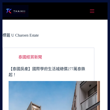
跳
至
主
要
內
容
標籤
U Charoen Estate
泰國經貿新聞
【泰國房產】國際學府生活城總價277萬泰銖
起！